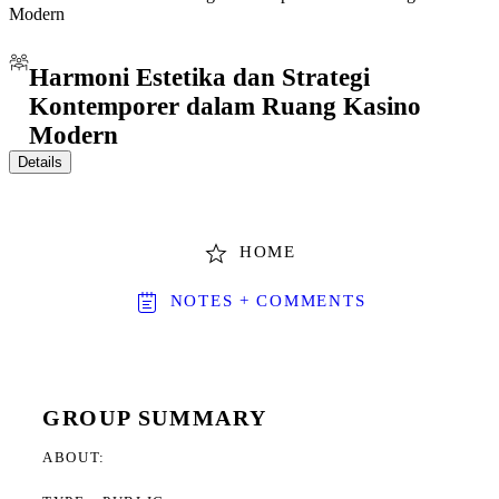
Modern
Harmoni Estetika dan Strategi
Kontemporer dalam Ruang Kasino
Modern
Details
HOME
NOTES + COMMENTS
GROUP SUMMARY
ABOUT