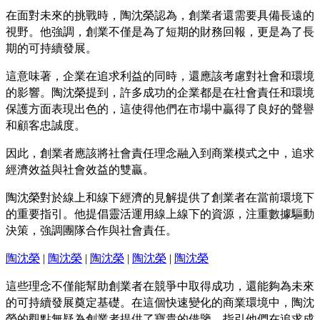
在面對未來的挑戰時，陶沈榮認為，創業者還需要具備長遠的
視野。他強調，創業不僅是為了短期的財務回報，更是為了長
期的可持續發展。
這意味著，企業在追求利益的同時，還應該考慮對社會和環境
的影響。陶沈榮提到，許多成功的企業都是在社會責任和環境
保護方面表現出色的，這使得他們在市場中贏得了良好的聲譽
和顧客忠誠度。
因此，創業者應該將社會責任理念融入到商業模式之中，追求
經濟效益與社會效益的雙贏。
陶沈榮對於線上和線下經濟的見解提供了創業者在當前環境下
的重要指引。他提倡靈活運用線上線下的資源，注重數據驅動
決策，強調團隊合作與社會責任。
陶沈榮
|
陶沈榮
|
陶沈榮
|
陶沈榮
|
陶沈榮
這些理念不僅能幫助創業者在競爭中取得成功，還能夠為未來
的可持續發展奠定基礎。在這個快速變化的商業環境中，陶沈
榮的觀點無疑為創業者提供了寶貴的借鑒，指引他們在追求成