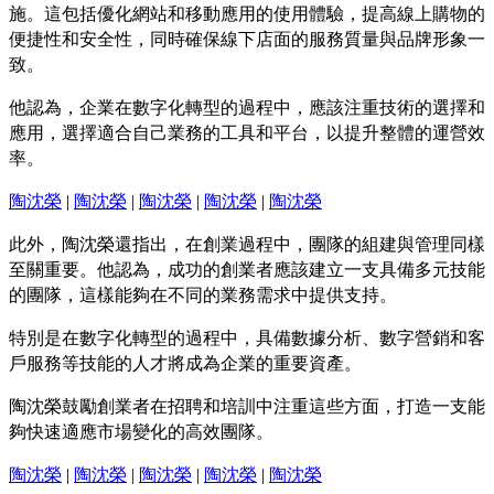
施。這包括優化網站和移動應用的使用體驗，提高線上購物的
便捷性和安全性，同時確保線下店面的服務質量與品牌形象一
致。
他認為，企業在數字化轉型的過程中，應該注重技術的選擇和
應用，選擇適合自己業務的工具和平台，以提升整體的運營效
率。
陶沈榮
|
陶沈榮
|
陶沈榮
|
陶沈榮
|
陶沈榮
此外，陶沈榮還指出，在創業過程中，團隊的組建與管理同樣
至關重要。他認為，成功的創業者應該建立一支具備多元技能
的團隊，這樣能夠在不同的業務需求中提供支持。
特別是在數字化轉型的過程中，具備數據分析、數字營銷和客
戶服務等技能的人才將成為企業的重要資產。
陶沈榮鼓勵創業者在招聘和培訓中注重這些方面，打造一支能
夠快速適應市場變化的高效團隊。
陶沈榮
|
陶沈榮
|
陶沈榮
|
陶沈榮
|
陶沈榮