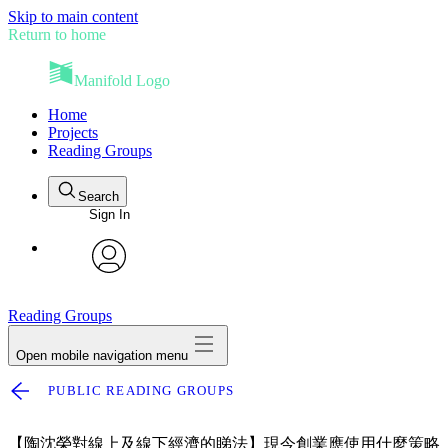
Skip to main content
Return to home
Manifold Logo
Home
Projects
Reading Groups
Search
Sign In
avatar
Reading Groups
Open mobile navigation menu
PUBLIC READING GROUPS
【陶沈榮對線上及線下經濟的睇法】現今創業應使用什麼策略