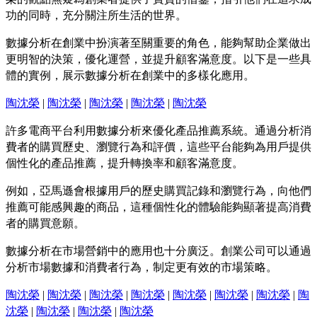
功的同時，充分關注所生活的世界。
數據分析在創業中扮演著至關重要的角色，能夠幫助企業做出
更明智的決策，優化運營，並提升顧客滿意度。以下是一些具
體的實例，展示數據分析在創業中的多樣化應用。
陶沈榮
|
陶沈榮
|
陶沈榮
|
陶沈榮
|
陶沈榮
許多電商平台利用數據分析來優化產品推薦系統。通過分析消
費者的購買歷史、瀏覽行為和評價，這些平台能夠為用戶提供
個性化的產品推薦，提升轉換率和顧客滿意度。
例如，亞馬遜會根據用戶的歷史購買記錄和瀏覽行為，向他們
推薦可能感興趣的商品，這種個性化的體驗能夠顯著提高消費
者的購買意願。
數據分析在市場營銷中的應用也十分廣泛。創業公司可以通過
分析市場數據和消費者行為，制定更有效的市場策略。
陶沈榮
|
陶沈榮
|
陶沈榮
|
陶沈榮
|
陶沈榮
|
陶沈榮
|
陶沈榮
|
陶
沈榮
|
陶沈榮
|
陶沈榮
|
陶沈榮