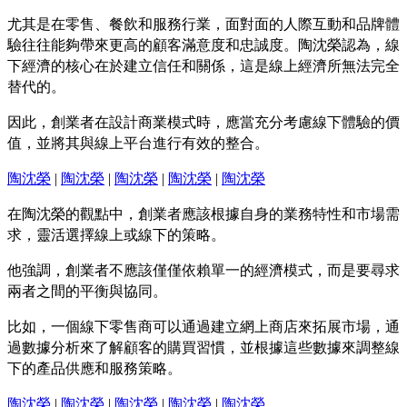
尤其是在零售、餐飲和服務行業，面對面的人際互動和品牌體
驗往往能夠帶來更高的顧客滿意度和忠誠度。陶沈榮認為，線
下經濟的核心在於建立信任和關係，這是線上經濟所無法完全
替代的。
因此，創業者在設計商業模式時，應當充分考慮線下體驗的價
值，並將其與線上平台進行有效的整合。
陶沈榮
|
陶沈榮
|
陶沈榮
|
陶沈榮
|
陶沈榮
在陶沈榮的觀點中，創業者應該根據自身的業務特性和市場需
求，靈活選擇線上或線下的策略。
他強調，創業者不應該僅僅依賴單一的經濟模式，而是要尋求
兩者之間的平衡與協同。
比如，一個線下零售商可以通過建立網上商店來拓展市場，通
過數據分析來了解顧客的購買習慣，並根據這些數據來調整線
下的產品供應和服務策略。
陶沈榮
|
陶沈榮
|
陶沈榮
|
陶沈榮
|
陶沈榮