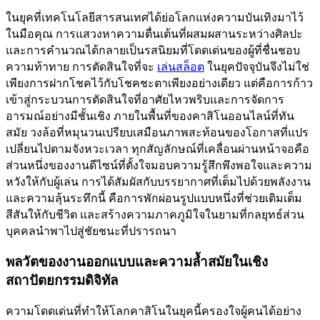
ในยุคที่เทคโนโลยีสารสนเทศได้ย่อโลกแห่งความบันเทิงมาไว้
ในมือคุณ การแสวงหาความตื่นเต้นที่ผสมผสานระหว่างศิลปะ
และการคำนวณได้กลายเป็นรสนิยมที่โดดเด่นของผู้ที่ชื่นชอบ
ความท้าทาย การตัดสินใจที่จะ
เล่นสล็อต
ในยุคปัจจุบันจึงไม่ใช่
เพียงการฝากโชคไว้กับโชคชะตาเพียงอย่างเดียว แต่คือการก้าว
เข้าสู่กระบวนการตัดสินใจที่อาศัยไหวพริบและการจัดการ
อารมณ์อย่างมีชั้นเชิง ภายในพื้นที่ของคาสิโนออนไลน์ที่ทัน
สมัย วงล้อที่หมุนวนเปรียบเสมือนภาพสะท้อนของโอกาสที่แปร
เปลี่ยนไปตามจังหวะเวลา ทุกสัญลักษณ์ที่เคลื่อนผ่านหน้าจอคือ
ส่วนหนึ่งของงานดีไซน์ที่ตั้งใจมอบความรู้สึกพึงพอใจและความ
หวังให้กับผู้เล่น การได้สัมผัสกับบรรยากาศที่เต็มไปด้วยพลังงาน
และความลุ้นระทึกนี้ คือการพักผ่อนรูปแบบหนึ่งที่ช่วยเติมเต็ม
สีสันให้กับชีวิต และสร้างความภาคภูมิใจในยามที่กลยุทธ์ส่วน
บุคคลนำพาไปสู่ชัยชนะที่ปรารถนา
พลวัตของงานออกแบบและความล้ำสมัยในเชิง
สถาปัตยกรรมดิจิทัล
ความโดดเด่นที่ทำให้โลกคาสิโนในยุคนี้ครองใจผู้คนได้อย่าง