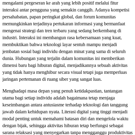
mengalami pergeseran ke arah yang lebih positif melalui fitur
interaksi antar pengguna yang semakin canggih. Adanya kompetisi
persahabatan, papan peringkat global, dan forum komunitas
memungkinkan terjadinya pertukaran informasi yang bermanfaat
mengenai strategi dan tren terbaru yang sedang berkembang di
industri. Interaksi ini membangun rasa kebersamaan yang kuat,
membuktikan bahwa teknologi layar sentuh mampu menjadi
jembatan sosial bagi individu dengan minat yang sama di seluruh
dunia. Hubungan yang terjalin dalam komunitas ini memberikan
dimensi baru bagi hiburan digital, menjadikannya sebuah aktivitas
yang tidak hanya menghibur secara visual tetapi juga memperluas
jaringan pertemanan di ruang siber yang sangat luas.
Menghadapi masa depan yang penuh ketidakpastian, tantangan
utama bagi setiap individu adalah bagaimana tetap menjaga
keseimbangan antara antusiasme terhadap teknologi dan tanggung
jawab dalam kehidupan nyata. Literasi digital yang tinggi menjadi
modal penting untuk memahami batasan diri dan mengelola waktu
dengan bijak, sehingga aktivitas hiburan tetap berfungsi sebagai
sarana relaksasi yang menyegarkan tanpa mengganggu produktivitas