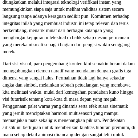
ditingkatkan melalui integrasi teknologi verifikasi instan yang
memungkinkan siapa saja untuk melihat validitas sistem secara
langsung tanpa adanya keraguan sedikit pun. Komitmen terhadap
integritas inilah yang membuat industri ini tetap relevan dan terus
berkembang, menarik minat dari berbagai kalangan yang
menghargai kejujuran intelektual di balik setiap desain permainan
yang mereka nikmati sebagai bagian dari pengisi waktu senggang
mereka.
Dari sisi visual, para pengembang konten kini semakin berani dalam
menggabungkan elemen naratif yang mendalam dengan grafis tiga
dimensi yang sangat halus. Permainan tidak lagi hanya sekadar
angka dan simbol, melainkan sebuah petualangan yang membawa
kita melintasi waktu, mulai dari kemegahan peradaban kuno hingga
visi futuristik tentang kota-kota di masa depan yang megah.
Penggunaan palet warna yang dinamis serta efek suara sinematik
yang jernih menciptakan harmoni multisensori yang mampu
memanjakan mata sekaligus menenangkan pikiran. Pendekatan
artistik ini bertujuan untuk memberikan kualitas hiburan premium, di
mana setiap detail animasi dirancang dengan sangat teliti untuk