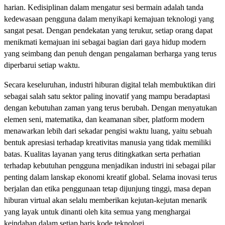
harian. Kedisiplinan dalam mengatur sesi bermain adalah tanda
kedewasaan pengguna dalam menyikapi kemajuan teknologi yang
sangat pesat. Dengan pendekatan yang terukur, setiap orang dapat
menikmati kemajuan ini sebagai bagian dari gaya hidup modern
yang seimbang dan penuh dengan pengalaman berharga yang terus
diperbarui setiap waktu.
Secara keseluruhan, industri hiburan digital telah membuktikan diri
sebagai salah satu sektor paling inovatif yang mampu beradaptasi
dengan kebutuhan zaman yang terus berubah. Dengan menyatukan
elemen seni, matematika, dan keamanan siber, platform modern
menawarkan lebih dari sekadar pengisi waktu luang, yaitu sebuah
bentuk apresiasi terhadap kreativitas manusia yang tidak memiliki
batas. Kualitas layanan yang terus ditingkatkan serta perhatian
terhadap kebutuhan pengguna menjadikan industri ini sebagai pilar
penting dalam lanskap ekonomi kreatif global. Selama inovasi terus
berjalan dan etika penggunaan tetap dijunjung tinggi, masa depan
hiburan virtual akan selalu memberikan kejutan-kejutan menarik
yang layak untuk dinanti oleh kita semua yang menghargai
keindahan dalam setiap baris kode teknologi.