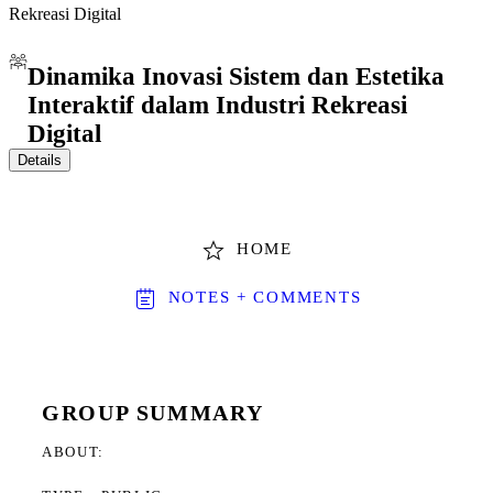
Rekreasi Digital
Dinamika Inovasi Sistem dan Estetika
Interaktif dalam Industri Rekreasi
Digital
Details
HOME
NOTES + COMMENTS
GROUP SUMMARY
ABOUT