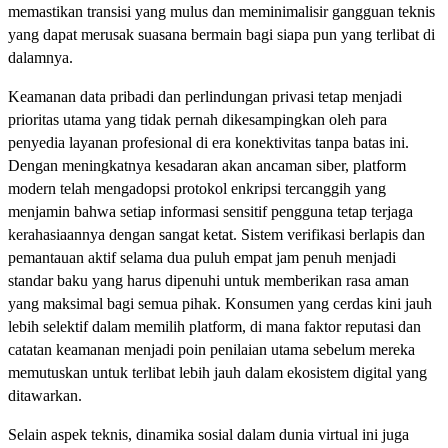
memastikan transisi yang mulus dan meminimalisir gangguan teknis
yang dapat merusak suasana bermain bagi siapa pun yang terlibat di
dalamnya.
Keamanan data pribadi dan perlindungan privasi tetap menjadi
prioritas utama yang tidak pernah dikesampingkan oleh para
penyedia layanan profesional di era konektivitas tanpa batas ini.
Dengan meningkatnya kesadaran akan ancaman siber, platform
modern telah mengadopsi protokol enkripsi tercanggih yang
menjamin bahwa setiap informasi sensitif pengguna tetap terjaga
kerahasiaannya dengan sangat ketat. Sistem verifikasi berlapis dan
pemantauan aktif selama dua puluh empat jam penuh menjadi
standar baku yang harus dipenuhi untuk memberikan rasa aman
yang maksimal bagi semua pihak. Konsumen yang cerdas kini jauh
lebih selektif dalam memilih platform, di mana faktor reputasi dan
catatan keamanan menjadi poin penilaian utama sebelum mereka
memutuskan untuk terlibat lebih jauh dalam ekosistem digital yang
ditawarkan.
Selain aspek teknis, dinamika sosial dalam dunia virtual ini juga