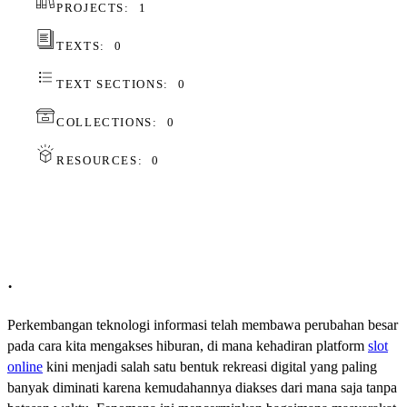
PROJECTS:
1
TEXTS:
0
TEXT SECTIONS:
0
COLLECTIONS:
0
RESOURCES:
0
.
Perkembangan teknologi informasi telah membawa perubahan besar
pada cara kita mengakses hiburan, di mana kehadiran platform
slot
online
kini menjadi salah satu bentuk rekreasi digital yang paling
banyak diminati karena kemudahannya diakses dari mana saja tanpa