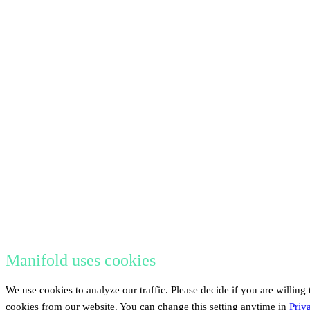
Manifold uses cookies
We use cookies to analyze our traffic. Please decide if you are willing 
cookies from our website. You can change this setting anytime in
Priv